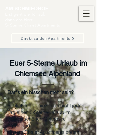
AM SCHMIEDHOF
Erst geht die Tür auf,
dann das Herz.
5- Sterne Chalet Apartments
Direkt zu den Apartments
Euer 5-Sterne Urlaub im
Chiemsee Alpenland
Darf’s ein bisschen mehr sein?
Schließlich genießt man nicht jeden
Tag einen
5-Sterne-Urlaub
im
wunderschönen Chiemsee
Alpenland.
Unsere Chalet Apartments bieten