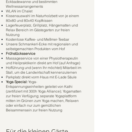
Eckbadewanne und bestimmten
Wellnessarrangements
WLAN im Chalet
Kissenauswahl im Naturholzbett von je einem
80x80 und 80x40 Kopfkissen
Lagerfeuerplatz, Grillplatz, Hängematten und
Relax Bereich im Gästegarten zur freien
Nutzung
Kostenlose Kaffee- und Meßmer-Teebar
Unsere Schmankerl-Ecke mit regionalen und
selbstgemachten Produkten vom Hof
Frühstücksservice
Massageservice von einer Physiotherapeutin
und Heilpraktikerin direkt am Hof (auf Anfrage)
Hofführung und (wenn Ihr möchtet) Mitarbeit im
Stall, um die Landwirtschaft kennenzulernen
Parkplatz direkt vorm Haus mit E-Lade Säule
Yoga Special:
Yoga-
Entspannungseinheiten
geleitet von Kathi
(zertifiziert mit 300h Yoga Alliance); Yogamatten
zur freien Verfügung; separate Yogaplattform
mitten im Grünen zum Yoga machen, Relaxen
oder einfach nur zum gemütlichen
Beisammensein zur freien Nutzung
Für die kleinen Gäste