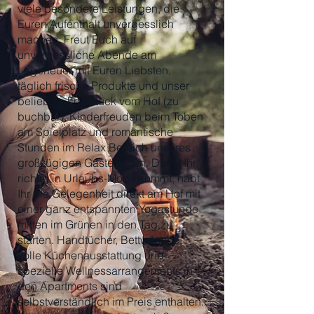
viele besondere Leistungen, die
Euren Aufenthalt unvergesslich
machen. Freut Euch auf
unvergessliche Abende am
Lagerfeuer mit Euren Liebsten,
täglich frische Produkte und unser
beliebtes Frühstück vom Hof (zu
buchbar), Kinderfreuden beim Toben
am Spielplatz und romantische
Stunden im Relax Bereich unseres
großzügigen Gästegarten. Damit Ihr
richtig in Urlaubs-Mode kommt, habt
Ihr die Gelegenheit direkt am Hof mit
einer ganz entspannten Yogastunde
mitten im Grünen in den Tag zu
starten. Handtücher, Bettwäsche,
volle Küchenausstattung und
spezielle Wellnessarrangements in
den Apartments sind
selbstverständlich im Preis enthalten.