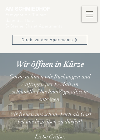
AM SCHMIEDHOF
Erst geht die Tür auf,
dann das Herz.
5- Sterne Chalet Apartments
Direkt zu den Apartments
Wir öffnen in Kürze
Gerne nehmen wir Buchungen und
Anfragen per E-Mail an
schmiedhof.buchner@gmail.com
entgegen.
Wir freuen uns schon, Dich als Gast
bei uns begrüßen zu dürfen!
Liebe Grüße,